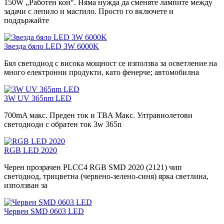
150W „Работен кон“. Няма нужда да сменяте лампите между
задачи с лепило и мастило. Просто го включете и
поддържайте
Звезда бяло LED 3W 6000K
Бял светодиод с висока мощност се използва за осветление на
много електронни продукти, като фенерче; автомобилна
3W UV 365nm LED
700mA макс. Преден ток и TBA Макс. Ултравиолетови
светодиоди с обратен ток 3w 365n
RGB LED 2020
Черен прозрачен PLCC4 RGB SMD 2020 (2121) чип
светодиод, трицветна (червено-зелено-синя) ярка светлина,
използван за
Червен SMD 0603 LED