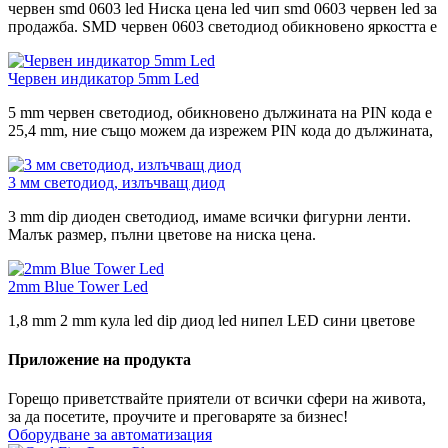
червен smd 0603 led Ниска цена led чип smd 0603 червен led за
продажба. SMD червен 0603 светодиод обикновено яркостта е
Червен индикатор 5mm Led
5 mm червен светодиод, обикновено дължината на PIN кода е
25,4 mm, ние също можем да изрежем PIN кода до дължината,
3 мм светодиод, излъчващ диод
3 mm dip диоден светодиод, имаме всички фигурни ленти.
Малък размер, пълни цветове на ниска цена.
2mm Blue Tower Led
1,8 mm 2 mm кула led dip диод led нипел LED сини цветове
Приложение на продукта
Горещо приветствайте приятели от всички сфери на живота,
за да посетите, проучите и преговаряте за бизнес!
Оборудване за автоматизация