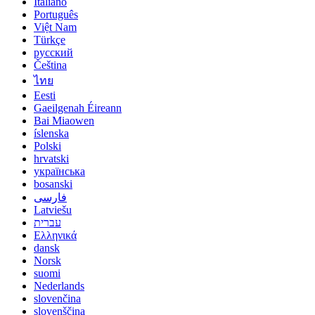
Italiano
Português
Việt Nam
Türkçe
русский
Čeština
ไทย
Eesti
Gaeilgenah Éireann
Bai Miaowen
íslenska
Polski
hrvatski
українська
bosanski
فارسی
Latviešu
עברית
Ελληνικά
dansk
Norsk
suomi
Nederlands
slovenčina
slovenščina