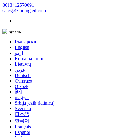
8613412570091
sales@zhidingled.com
език
Български
English
اردو
România limbi
Lietuvių
عربي
Deutsch
Cymraeg
O'zbek
हिंदी
magyar
Srbija jezik (latinica)
Svenska
日本語
한국어
Français
Español