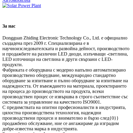
Автомобилна
За нас
Dongguan Zhiding Electronic Technology Co., Ltd. е официално
създадена през 2009 г. Специализирана е в
научноизследователската и развойна дейност, производството
и продажбите на различни LED диоди, излъчващи -светлина,
LED източници на светлина и други свързани с LED-
продукти.
Фабриката е оборудвана с модерно напълно автоматизирано
производствено оборудване, международно стандартно
оборудване за изпитване и пълно оборудване за изпитване на
надеждността. От въвеждането на материала, проектирането
на процеса до производството на продукта, всеки
производствен процес се извършва в строго съответствие със
системата за управление на качеството ISO9001.
С предимствата на опитни професионалисти в индустрията,
цялостна производствена технология, надеждни
производствени процеси и внимателно и бързо след{0}}
продажбено обслужване, ние се ангажираме да изградим
добре-известна марка в индустрията.