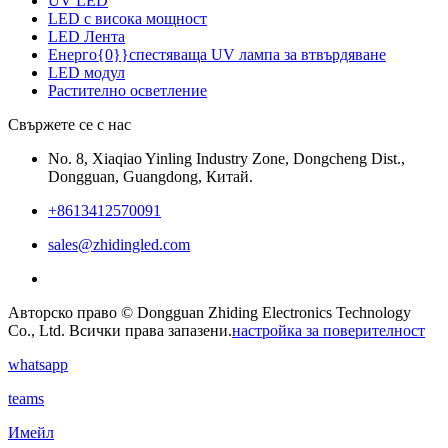
UV LED
LED с висока мощност
LED Лента
Енерго{0}}спестяваща UV лампа за втвърдяване
LED модул
Растително осветление
Свържете се с нас
No. 8, Xiaqiao Yinling Industry Zone, Dongcheng Dist.,
Dongguan, Guangdong, Китай.
+8613412570091
sales@zhidingled.com
Авторско право © Dongguan Zhiding Electronics Technology
Co., Ltd. Всички права запазени.
настройка за поверителност
whatsapp
teams
Имейл