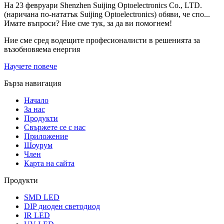
На 23 февруари Shenzhen Suijing Optoelectronics Co., LTD.
(наричана по-нататък Suijing Optoelectronics) обяви, че спо...
Имате въпроси? Ние сме тук, за да ви помогнем!
Ние сме сред водещите професионалисти в решенията за
възобновяема енергия
Научете повече
Бърза навигация
Начало
За нас
Продукти
Свържете се с нас
Приложение
Шоурум
Член
Карта на сайта
Продукти
SMD LED
DIP диоден светодиод
IR LED