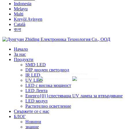
Indonesia
Melayu
Malti
Kreyòl Ayisyen
Català
বাংলা
Начало
За нас
Продукти
SMD LED
DIP диоден светодиод
PCB и PCBA услуга по поръчка
IR LED
UV LED
Пълно обслужване от дизайна до производството
Високо качество и 24 часа онлайн услуга
LED с висока мощност
LED Лента
Енерго{0}}спестяваща UV лампа за втвърдяване
LED модул
Растително осветление
Свържете се с нас
БЛОГ
Новини
знание