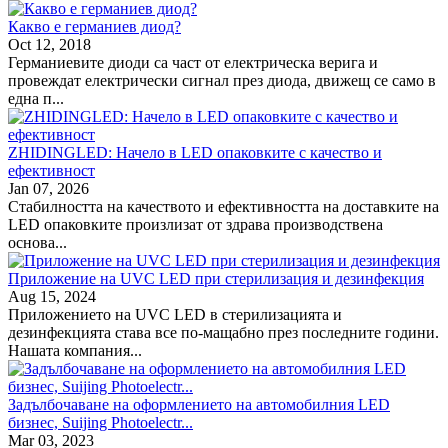
Какво е германиев диод?
Oct 12, 2018
Германиевите диоди са част от електрическа верига и
провеждат електрически сигнал през диода, движещ се само в
една п...
ZHIDINGLED: Начело в LED опаковките с качество и
ефективност
Jan 07, 2026
Стабилността на качеството и ефективността на доставките на
LED опаковките произлизат от здрава производствена
основа...
Приложение на UVC LED при стерилизация и дезинфекция
Aug 15, 2024
Приложението на UVC LED в стерилизацията и
дезинфекцията става все по-мащабно през последните години.
Нашата компания...
Задълбочаване на оформлението на автомобилния LED
бизнес, Suijing Photoelectr...
Mar 03, 2023