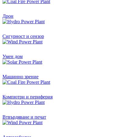
Производител на светодиоди
SMD LED, Dip Diode LED, High Power LED,
Дрон
UV LED, IR LED, LED модул и всички LED продукти.
щракнете, за да видите сега
Сигурност и сензор
Умен дом
Машинно зрение
Компютри и периферия
Втвърдяване и печат